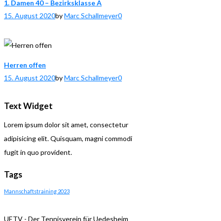
1. Damen 40 – Bezirksklasse A
15. August 2020
by
Marc Schallmeyer
0
Herren offen
15. August 2020
by
Marc Schallmeyer
0
Text Widget
Lorem ipsum dolor sit amet, consectetur
adipisicing elit. Quisquam, magni commodi
fugit in quo provident.
Tags
Mannschaftstraining 2023
UETV - Der Tennisverein für Uedesheim