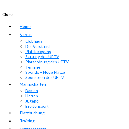
Close
Home
Verein
Clubhaus
Der Vorstand
Platzbelegung
Satzung des UETV
Platzordnung des UETV
Termine
Spende – Neue Plätze
Sponsoren des UETV
Mannschaften
Damen
Herren
Jugend
Breitensport
Platzbuchung
Training
Mitgliedschaft