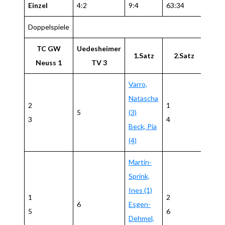
Einzel
4:2
9:4
63:34
Doppelspiele
TC GW
Uedesheimer
1.Satz
2.Satz
3.Sa
Neuss 1
TV 3
Varro,
Natascha
2
1
5
(3)
5
3
4
Beck, Pia
(4)
Martin-
Sprink,
Ines (1)
1
2
6
Esgen-
8
5
6
Dehmel,