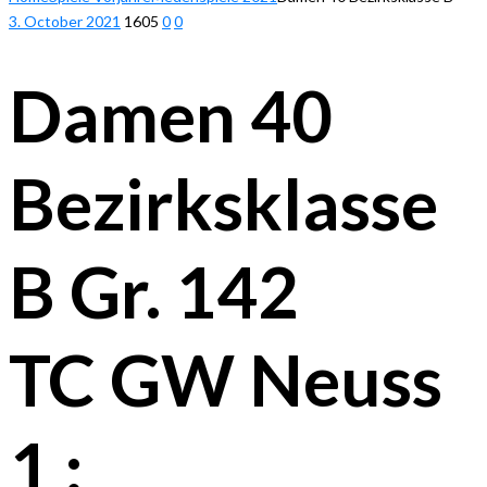
3. October 2021
1605
0
0
Damen 40
Bezirksklasse
B Gr. 142
TC GW Neuss
1 :