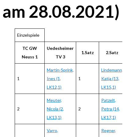
am 28.08.2021)
Einzelspiele
TC GW
Uedesheimer
1.Satz
2.Satz
3.Sa
Neuss 1
TV 3
Martin-Sprink,
Lindemann,
1
Ines (1,
1
Katja (13,
6:2
LK12,1)
LK15,1)
Meuter,
Patzelt,
2
Nicola (2,
2
Petra (14,
4:6
LK13,1)
LK17,1)
Varro,
Regner,