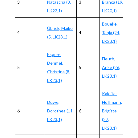
3
Natascha (3,
3
Branca (19,
6:0
LK22,1)
LK20,1)
Boueke,
Übrick, Maike
4
4
Tanja (24,
6:4
(5, LK23,1)
LK23,1)
Esgen-
Fleuth,
Dehmel,
5
5
Anke (26,
6:0
Christina (8,
LK23,1)
LK23,1)
Kaleita-
Duwe,
Hoffmann,
6
Dorothea (11,
6
Brigitte
6:1
LK23,1)
(27,
LK23,1)