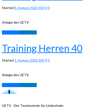
Started
8. August 2023
654
0
0
Anlage des UETV
Learn more
Learn more
Training Herren 40
Started
1. August 2023
639
0
0
Anlage des UETV
Learn more
Learn more
…
2
3
4
5
6
…
UETV - Der Tennisverein für Uedesheim