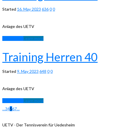
Started
16. May 2023
636
0
0
Anlage des UETV
Learn more
Learn more
Training Herren 40
Started
9. May 2023
648
0
0
Anlage des UETV
Learn more
Learn more
…
3
4
5
6
7
…
UETV - Der Tennisverein für Uedesheim