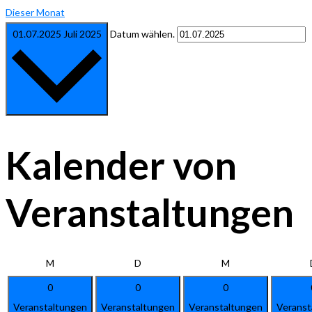
Dieser Monat
01.07.2025
Juli 2025
Datum wählen.
Kalender von
Veranstaltungen
Montag
Dienstag
Mittwoch
M
D
M
0
0
0
Veranstaltungen
Veranstaltungen
Veranstaltungen
Veranst