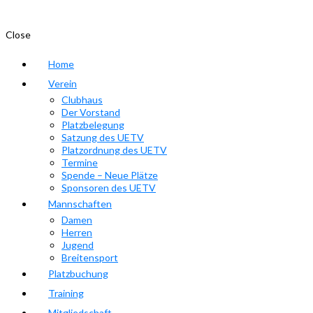
Close
Home
Verein
Clubhaus
Der Vorstand
Platzbelegung
Satzung des UETV
Platzordnung des UETV
Termine
Spende – Neue Plätze
Sponsoren des UETV
Mannschaften
Damen
Herren
Jugend
Breitensport
Platzbuchung
Training
Mitgliedschaft