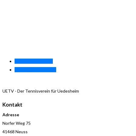
«
Training Herren 40
Training Damen 40.1
»
UETV - Der Tennisverein für Uedesheim
Kontakt
Adresse
Norfer Weg 75
41468 Neuss