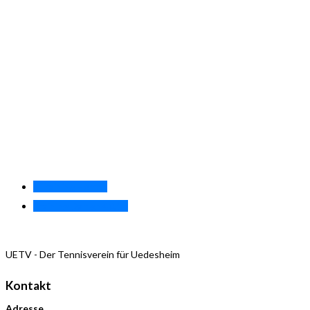
«
Training Herren
Training Damen 40.1
»
UETV - Der Tennisverein für Uedesheim
Kontakt
Adresse