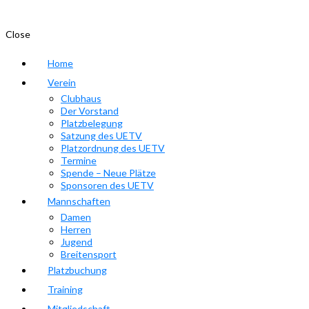
Close
Home
Verein
Clubhaus
Der Vorstand
Platzbelegung
Satzung des UETV
Platzordnung des UETV
Termine
Spende – Neue Plätze
Sponsoren des UETV
Mannschaften
Damen
Herren
Jugend
Breitensport
Platzbuchung
Training
Mitgliedschaft