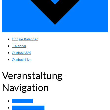
Google Kalender
iCalendar
Outlook 365
Outlook Live
Veranstaltung-
Navigation
«
Arbeitstage
Pfingstturnier 2025
»