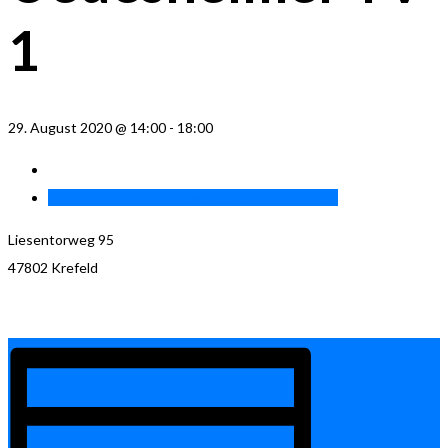
1
29. August 2020 @ 14:00
-
18:00
H00BKB SV Rosellen 1vs. Uedesheimer TV 1
»
Liesentorweg 95
47802 Krefeld