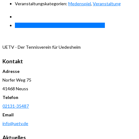
Veranstaltungskategorien:
Medenspiel
,
Veranstaltung
H00BKB SV Rosellen 1vs. Uedesheimer TV 1
»
UETV - Der Tennisverein für Uedesheim
Kontakt
Adresse
Norfer Weg 75
41468 Neuss
Telefon
02131-35487
Email
info@uetv.de
Aktuelles