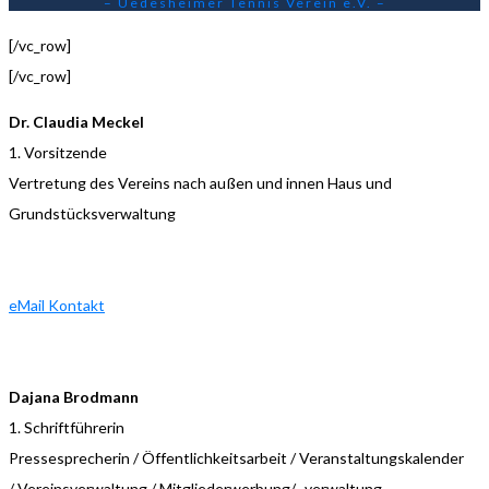
– Uedesheimer Tennis Verein e.V. –
[/vc_row]
[/vc_row]
Dr. Claudia Meckel
1. Vorsitzende
Vertretung des Vereins nach außen und innen Haus und
Grundstücksverwaltung
eMail Kontakt
Dajana Brodmann
1. Schriftführerin
Pressesprecherin / Öffentlichkeitsarbeit / Veranstaltungskalender
/ Vereinsverwaltung / Mitgliederwerbung/ -verwaltung