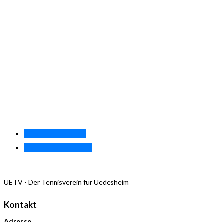
«
Training Herren 40
Training Damen 40.1
»
UETV - Der Tennisverein für Uedesheim
Kontakt
Adresse