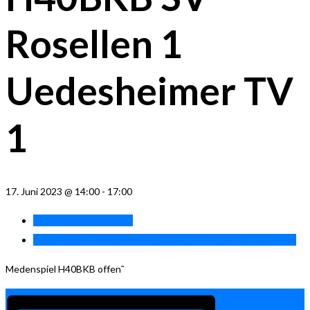
Rosellen 1
Uedesheimer TV
1
17. Juni 2023 @ 14:00
-
17:00
«
Training Breitensport
Medenspiel H00BKB TC Weissenberg 1 Uedesheimer TV 1
»
Medenspiel H40BKB offen˜