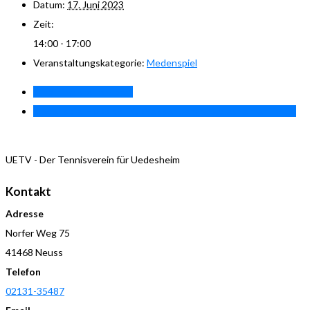
Datum:
17. Juni 2023
Zeit:
14:00 - 17:00
Veranstaltungskategorie:
Medenspiel
«
Training Breitensport
Medenspiel H00BKB TC Weissenberg 1 Uedesheimer TV 1
»
UETV - Der Tennisverein für Uedesheim
Kontakt
Adresse
Norfer Weg 75
41468 Neuss
Telefon
02131-35487